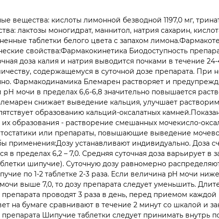
е вещества: кислоты лимонной безводной 1197,0 мг, тринат
тва: лактозы моногидрат, маннитол, натрия сахарин, кисло
аненные таблетки белого цвета с запахом лимона.Фармакот
еские свойства:Фармакокинетика Биодоступность препарат
чная доза калия и натрия выводится почками в течение 24-
оличеству, содержащемуся в суточной дозе препарата. При
очно. Фармакодинамика Блемарен растворяет и предупрежд
и рН мочи в пределах 6,6-6,8 значительно повышается рас
Блемарен снижает выведение кальция, улучшает растворимо
епятствует образованию кальций-оксалатных камней.Показа
их образования - растворение смешанных мочекисло-оксал
тостатики или препараты, повышающие выведение мочево
обы применения:Дозу устанавливают индивидуально. Доза с
ся в пределах 6,2 – 7,0. Средняя суточная доза варьирует 
 таблетки шипучие). Суточную дозу равномерно распределяют 
пучие по 1-2 таблетке 2-3 раза. Если величина pH мочи ниж
мочи выше 7,0, то дозу препарата следует уменьшить. Длит
препарата проводят 3 раза в день, перед приемом каждой
т на бумаге сравнивают в течение 2 минут со шкалой и з
 препарата Шипучие таблетки следует принимать внутрь по