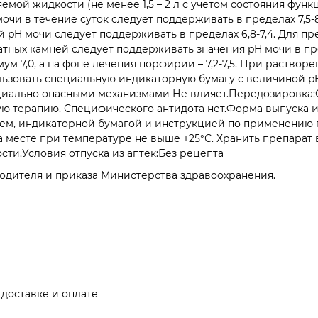
мой жидкости (не менее 1,5 – 2 л с учетом состояния функц
очи в течение суток следует поддерживать в пределах 7,5-
й pH мочи следует поддерживать в пределах 6,8-7,4. Для 
тных камней следует поддерживать значения pH мочи в пре
ум 7,0, а на фоне лечения порфирии – 7,2-7,5. При раств
зовать специальную индикаторную бумагу с величиной pH о
циально опасными механизмами Не влияет.Передозировка:
ю терапию. Специфического антидота нет.Форма выпуска и 
рем, индикаторной бумагой и инструкцией по применению
а месте при температуре не выше +25°С. Хранить препарат 
сти.Условия отпуска из аптек:Без рецепта
одителя и приказа Министерства здравоохранения.
доставке и оплате