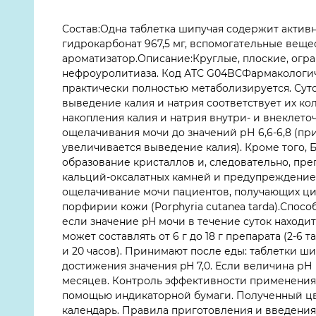
Состав:Одна таблетка шипучая содержит активны
гидрокарбонат 967,5 мг, вспомогательные вещес
ароматизатор.Описание:Круглые, плоские, огр
нефроуролитиаза. Код АТС G04BCФармакологич
практически полностью метаболизируется. Суто
выведение калия и натрия соответствует их к
накопления калия и натрия внутри- и внеклет
ощелачивания мочи до значений рН 6,6-6,8 (пр
увеличивается выведение калия). Кроме того, 
образование кристаллов и, следовательно, пр
кальций-оксалатных камней и предупреждение 
ощелачивание мочи пациентов, получающих ци
порфирии кожи (Porphyria cutanea tarda).Спос
если значение pH мочи в течение суток находит
может составлять от 6 г до 18 г препарата (2-6
и 20 часов). Принимают после еды: таблетки ши
достижения значения pH 7,0. Если величина рН 
месяцев. Контроль эффективности применения 
помощью индикаторной бумаги. Полученный цве
календарь. Правила приготовления и введения