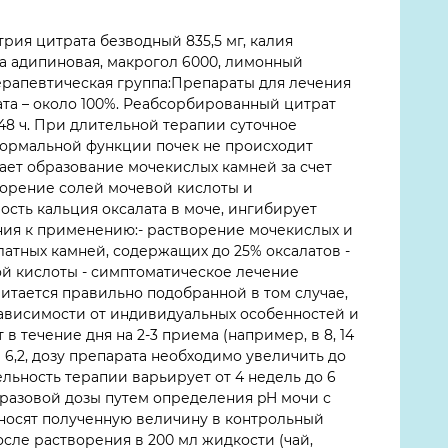
рия цитрата безводный 835,5 мг, калия
та адипиновая, макрогол 6000, лимонный
ерапевтическая группа:Препараты для лечения
а – около 100%. Реабсорбированный цитрат
48 ч. При длительной терапии суточное
 нормальной функции почек не происходит
ает образование мочекислых камней за счет
творение солей мочевой кислоты и
сть кальция оксалата в моче, ингибирует
ния к применению:- растворение мочекислых и
атных камней, содержащих до 25% оксалатов -
й кислоты - симптоматическое лечение
читается правильно подобранной в том случае,
в зависимости от индивидуальных особенностей и
в течение дня на 2-3 приема (например, в 8, 14
е 6,2, дозу препарата необходимо увеличить до
ельность терапии варьирует от 4 недель до 6
 разовой дозы путем определения pH мочи с
аносят полученную величину в контрольный
сле растворения в 200 мл жидкости (чай,