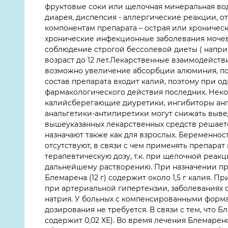
фруктовые соки или щелочная минеральная вода
диарея, диспепсия - аллергические реакции, о
компонентам препарата – острая или хроническ
хронические инфекционные заболевания мочев
соблюдение строгой бессолевой диеты ( напри
возраст до 12 лет.Лекарственные взаимодейс
возможно увеличение абсорбции алюминия, поэ
состав препарата входит калий, поэтому при
фармакологического действия последних. Неко
калийсберегающие диуретики, ингибиторы ан
анальгетики-антипиретики могут снижать выв
вышеуказанных лекарственных средств решает
назначают также как для взрослых. Беременно
отсутствуют, в связи с чем применять препара
терапевтическую дозу, т.к. при щелочной реак
дальнейшему растворению. При назначении пре
Блемарена (12 г) содержит около 1,5 г калия.
при артериальной гипертензии, заболеваниях се
натрия. У больных с компенсированными форм
дозирования не требуется. В связи с тем, что 
содержит 0,02 ХЕ). Во время лечения Блемарен