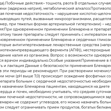
).Побочные действия:– тошнота, рвота В отдельных случаях
теки (задержка натрия), метаболический алкалоз.Противопо
ая почечная недостаточность – нарушение кислотно-щелочн
ыводящих путей, вызванные микроорганизмами, расщепля
мер, при тяжелых формах артериальной гипертензии) – не
твия:При одновременном применении Блемарена и препара
тому такие препараты следует принимать с интервалом не
 одновременном применении Блемарена и сердечных гликоз
торые антигипертензивные лекарственные средства (напр
гиотензинпревращающего фермента (АПФ)), нестероидные 
едение калия из организма. Вопрос о возможности одновр
ся врачом индивидуально.Особые указания:Применение в п
сть и лактация Данные о безопасности применения Блемаре
т в эти периоды не рекомендуют. При растворении мочекис
ции мочи (pH выше 7,0) происходит осаждение фосфатных со
парата больным с сердечной недостаточностью необходимо 
 При назначении Блемарена пациентам, находящимся на диет
рдца и почек, необходимо учитывать, что средняя суточная 
ами почечной недостаточности, не сопровождающимися за
Блемарен не содержит углеводов, его можно назначать боль
ом следует ограничивать прием продуктов, богатых белка