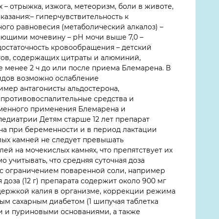
 – отрыжка, изжога, метеоризм, боли в животе,
казания:– гиперчувствительность к
ого равновесия (метаболический алкалоз) –
ющими мочевину – рН мочи выше 7,0 –
достаточность кровообращения – детский
тов, содержащих цитраты и алюминий,
 менее 2 ч до или после приема Блемарена. В
идов возможно ослабление
имер антагонисты альдостерона,
противовоспалительные средства и
еменного применения Блемарена и
едиатрии Детям старше 12 лет препарат
на при беременности и в период лактации
лых камней не следует превышать
лей на мочекислых камнях, что препятствует их
учитывать, что средняя суточная доза
е с ограничением поваренной соли, например
доза (12 г) препарата содержит около 900 мг
держкой калия в организме, коррекции режима
ным сахарным диабетом (1 шипучая таблетка
ми и пуриновыми основаниями, а также