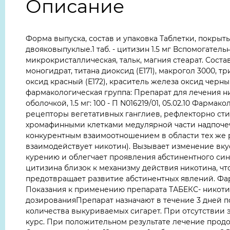
Описание
Форма выпуска, состав и упаковка Таблетки, покрыт
двояковыпуклые.1 таб. - цитизин 1.5 мг Вспомогател
микрокристаллическая, тальк, магния стеарат. Соста
моногидрат, титана диоксид (Е171), макрогол 3000, т
оксид красный (Е172), краситель железа оксид черный 
фармакологическая группа: Препарат для лечения 
оболочкой, 1.5 мг: 100 - П N016219/01, 05.02.10 Фа
рецепторы вегетативных ганглиев, рефлекторно ст
хромафинными клетками медулярной части надпочеч
конкурентным взаимоотношением в области тех же 
взаимодействует никотин). Вызывает изменение вку
курению и облегчает проявления абстинентного син
цитизина близок к механизму действия никотина, чт
предотвращает развитие абстинентных явлений. Фа
Показания к применению препарата ТАБЕКС- никотин
дозированияПрепарат назначают в течение 3 дней по
количества выкуриваемых сигарет. При отсутствии э
курс. При положительном результате лечение продо