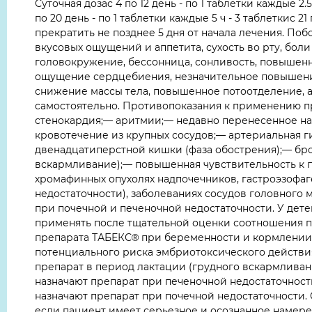
Суточная дозас 4 по 12 день - по 1 таблетки каждые 2.5 
по 20 день - по 1 таблетки каждые 5 ч - 3 таблеткис 21
прекратить не позднее 5 дня от начала лечения. П
вкусовых ощущений и аппетита, сухость во рту, боли 
головокружение, бессонница, сонливость, повышенн
ощущение сердцебиения, незначительное повышение 
снижение массы тела, повышенное потоотделение, 
самостоятельно. Противопоказания к применению 
стенокардия;— аритмии;— недавно перенесенное н
кровотечение из крупных сосудов;— артериальная г
двенадцатиперстной кишки (фаза обострения);— бро
вскармливание);— повышенная чувствительность к 
хромафинных опухолях надпочечников, гастроэзофаг
недостаточности), заболеваниях сосудов головного м
при почечной и печеночной недостаточности. У детей
применять после тщательной оценки соотношения 
препарата ТАБЕКС® при беременности и кормлении 
потенциального риска эмбриотоксического действ
препарат в период лактации (грудного вскармлива
назначают препарат при печеночной недостаточнос
назначают препарат при почечной недостаточности. 
если пациент имеет серьезное и осознанное намере