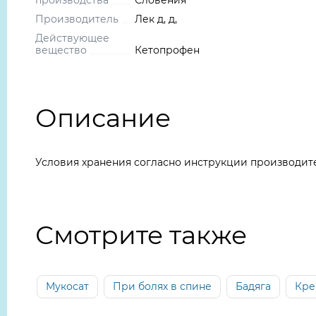
производства
Словения
Производитель
Лек д, д,
Действующее
вещество
Кетопрофен
Описание
Условия хранения согласно инструкции производит
Смотрите также
Мукосат
При болях в спине
Бадяга
Кре