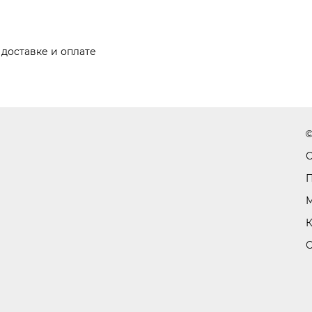
доставке и оплате
©
С
П
М
К
С