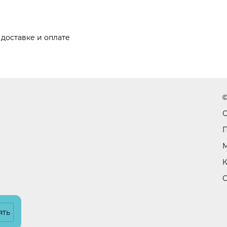
доставке и оплате
©
С
П
М
К
С
ять