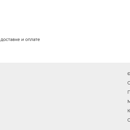
доставке и оплате
©
С
П
М
К
С