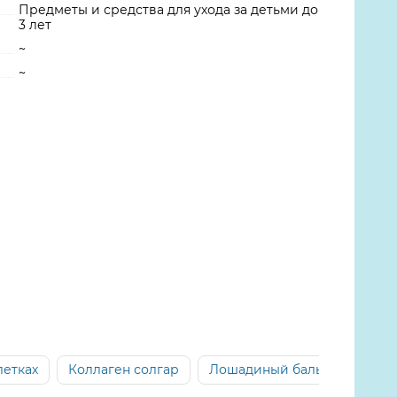
Предметы и средства для ухода за детьми до
3 лет
~
~
летках
Коллаген солгар
Лошадиный бальзам
Ба