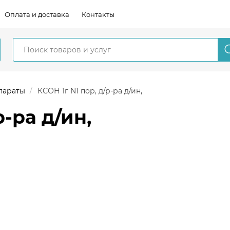
Оплата и доставка
Контакты
параты
КСОН 1г N1 пор, д/р-ра д/ин,
р-ра д/ин,