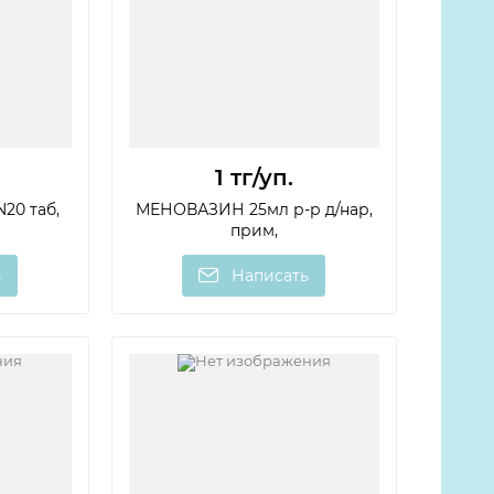
1 тг
/уп.
20 таб,
МЕНОВАЗИН 25мл р-р д/нар,
прим,
ь
Написать