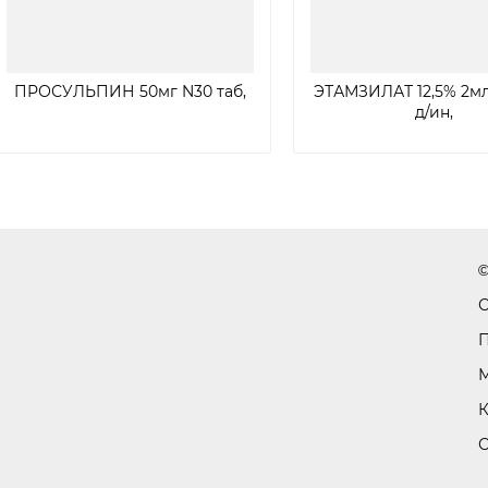
ПРОСУЛЬПИН 50мг N30 таб,
ЭТАМЗИЛАТ 12,5% 2мл
д/ин,
©
С
П
М
К
С