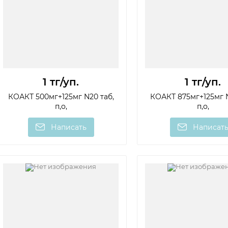
1 тг
/уп.
1 тг
/уп.
КОАКТ 500мг+125мг N20 таб,
КОАКТ 875мг+125мг N
п,о,
п,о,
Написать
Написат