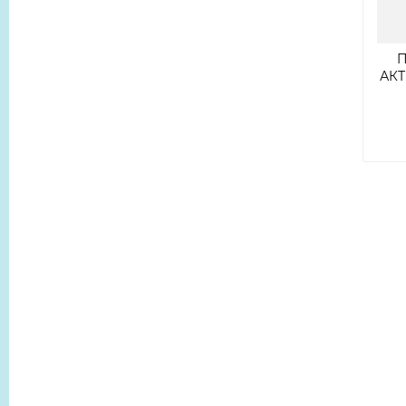
П
АКТ