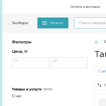
Оплата и доставка
ЭкоФарм
Каталог
Фильтры
Т
Та
Цена, тг
От
До
С а
Товары и услуги
5000
О нас