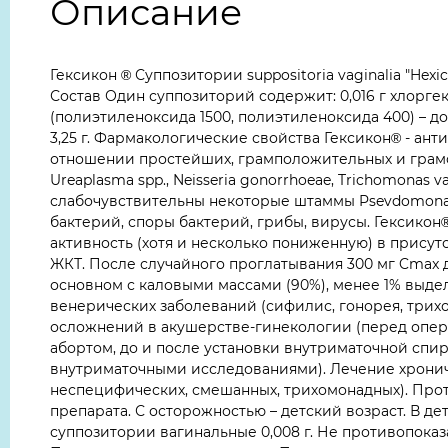
Описание
Гексикон ® Суппозитории suppositoria vaginalia "H
Состав Один суппозиторий содержит: 0,016 г хлорг
(полиэтиленоксида 1500, полиэтиленоксида 400) – д
3,25 г. Фармакологические свойства Гексикон® - ан
отношении простейших, грамположительных и грамотр
Ureaplasma spp., Neisseria gonorrhoeae, Trichomonas vagi
слабочувствительны некоторые штаммы Psevdomonas 
бактерий, споры бактерий, грибы, вирусы. Гексико
активность (хотя и несколько пониженную) в присут
ЖКТ. После случайного проглатывания 300 мг Cmax до
основном с каловыми массами (90%), менее 1% выд
венерических заболеваний (сифилис, гонорея, трих
осложнений в акушерстве-гинекологии (перед опер
абортом, до и после установки внутриматочной спи
внутриматочными исследованиями). Лечение хрониче
неспецифических, смешанных, трихомонадных). Про
препарата. С осторожностью – детский возраст. В д
суппозитории вагинальные 0,008 г. Не противопока