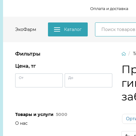
Оплата и доставка
ЭкоФарм
Каталог
Фильтры
Т
Пр
Цена, тг
От
До
ги
за
Товары и услуги
5000
Орт
О нас